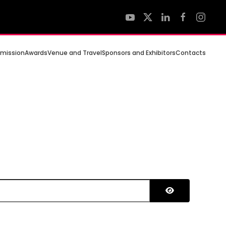
mission
Awards
Venue and Travel
Sponsors and Exhibitors
Contacts
Mostrar senh