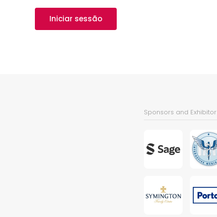
Iniciar sessão
Sponsors and Exhibitor